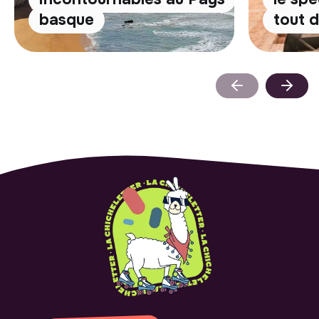
basque
tout 