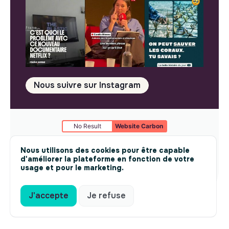
Nous suivre sur Instagram
No Result
Website Carbon
Mentions légales
© makesense 2024 -
cookies
Nous utilisons des cookies pour être capable
d'améliorer la plateforme en fonction de votre
usage et pour le marketing.
J'accepte
Je refuse