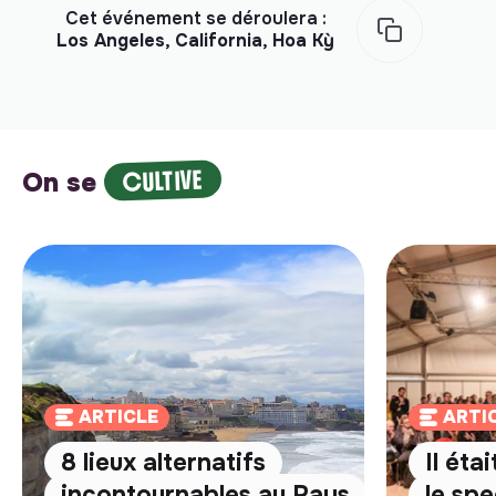
Cet événement se déroulera :
Los Angeles, California, Hoa Kỳ
CULTIVE
On se
ARTICLE
ARTI
8 lieux alternatifs
Il éta
incontournables au Pays
le spe