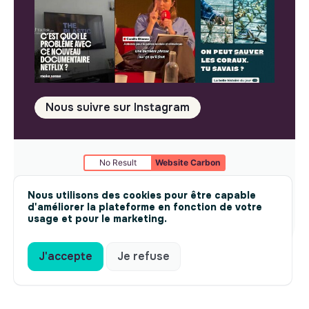
Nous suivre sur Instagram
No Result
Website Carbon
Mentions légales
© makesense 2024 -
cookies
Nous utilisons des cookies pour être capable
d'améliorer la plateforme en fonction de votre
usage et pour le marketing.
J'accepte
Je refuse