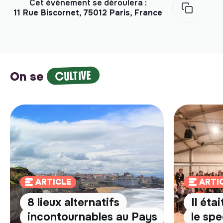
Cet événement se déroulera :
11 Rue Biscornet, 75012 Paris, France
CULTIVE
On se
ARTICLE
ARTI
8 lieux alternatifs
Il éta
incontournables au Pays
le spe