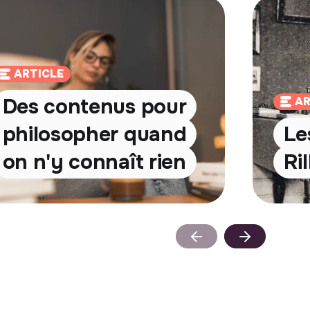
ARTICLE
Des contenus pour
AR
philosopher quand
Le
on n'y connaît rien
Ri