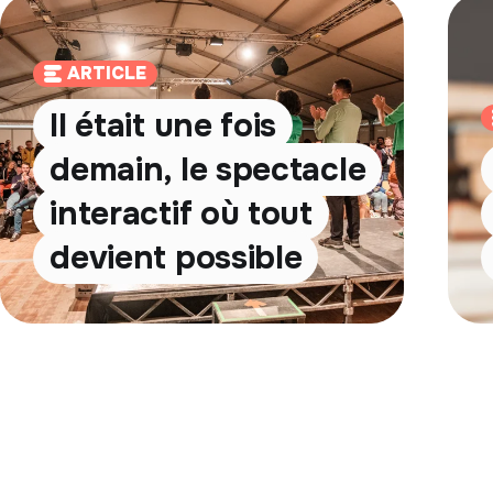
ARTICLE
Il était une fois
demain, le spectacle
interactif où tout
devient possible