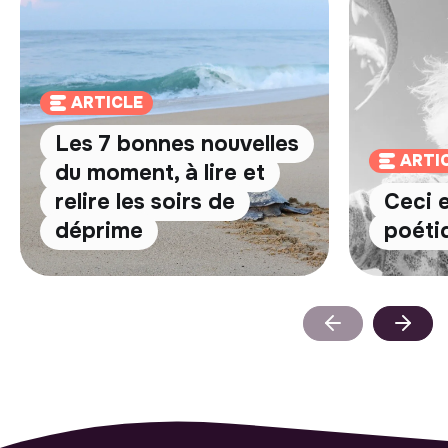
ARTICLE
Les 7 bonnes nouvelles
ARTI
du moment, à lire et
relire les soirs de
Ceci 
déprime
poéti