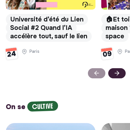
Université d’été du Lien
🏠Et toi
Social #2 Quand l’IA
maison 
accélère tout, sauf le lien
space
Paris
Pa
09
24
CULTIVE
On se