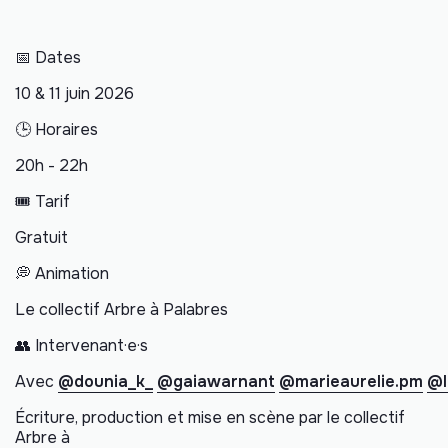
📅 Dates
10 & 11 juin 2026
🕒 Horaires
20h - 22h
🎟️ Tarif
Gratuit
💭 Animation
Le collectif Arbre à Palabres
👥 Intervenant·e·s
Avec
@dounia_k_
@gaiawarnant
@marieaurelie.pm
@li
Écriture, production et mise en scène par le collectif
Arbre à