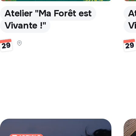
Atelier "Ma Forêt est
A
Vivante !"
V
29
29