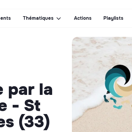
ents
Thématiques
Actions
Playlists
 par la
 - St
es (33)