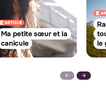
AR
Ra
ARTICLE
Ma petite sœur et la
to
canicule
le