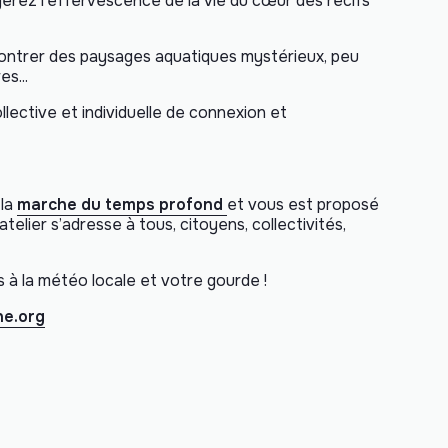
erez l’effervescence de la vie du cœur des récifs
ncontrer des paysages aquatiques mystérieux, peu
es...
ective et individuelle de connexion et
 la
marche du temps profond
et vous est proposé
elier s’adresse à tous, citoyens, collectivités,
à la météo locale et votre gourde !
ne.org