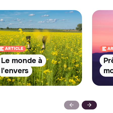
ARTICLE
AR
Le monde à
Prê
l'envers
m