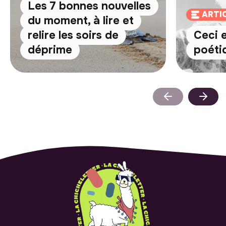
Les 7 bonnes nouvelles
ARTI
du moment, à lire et
relire les soirs de
Ceci 
déprime
poéti