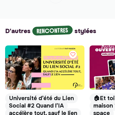
RENCONTRES
D'autres
stylées
Université d’été du Lien
🏠Et toi
Social #2 Quand l’IA
maison 
accélère tout, sauf le lien
space