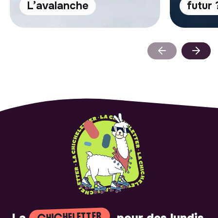
L’avalanche
futur 
CHICHELETTER
La
, pour des lundis