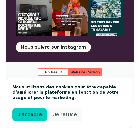
Nous suivre sur Instagram
No Result
Website Carbon
Mentions légales
© makesense 2024 -
cookies
Nous utilisons des cookies pour être capable
d'améliorer la plateforme en fonction de votre
usage et pour le marketing.
J'accepte
Je refuse