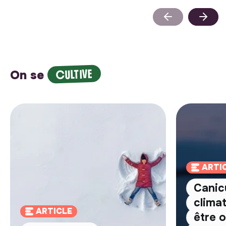
CULTIVE
On se
ARTI
Canic
clima
ARTICLE
être o