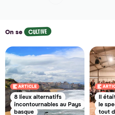
CULTIVE
On se
ARTICLE
ARTI
8 lieux alternatifs
Il éta
incontournables au Pays
le spe
basque
tout 