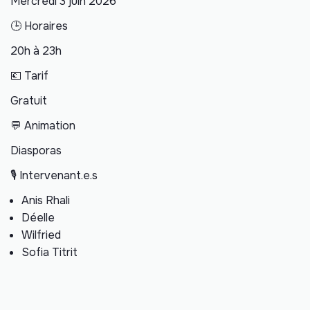
Mercredi 3 juin 2026
🕒 Horaires
20h à 23h
💶 Tarif
Gratuit
💬 Animation
Diasporas
🎙️ Intervenant.e.s
Anis Rhali
Déelle
Wilfried
Sofia Titrit