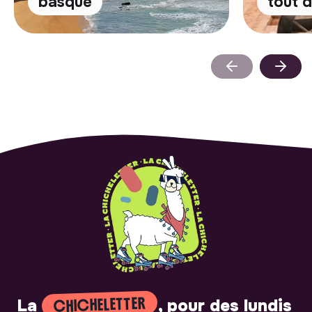
basque
tout 
CHICHELETTER
La
, pour des lundis