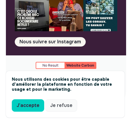
Nous suivre sur Instagram
No Result
Website Carbon
Mentions légales
© makesense 2024 -
cookies
Nous utilisons des cookies pour être capable
d'améliorer la plateforme en fonction de votre
usage et pour le marketing.
J'accepte
Je refuse