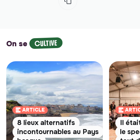
CULTIVE
On se
ARTICLE
ARTI
8 lieux alternatifs
Il éta
incontournables au Pays
le spe