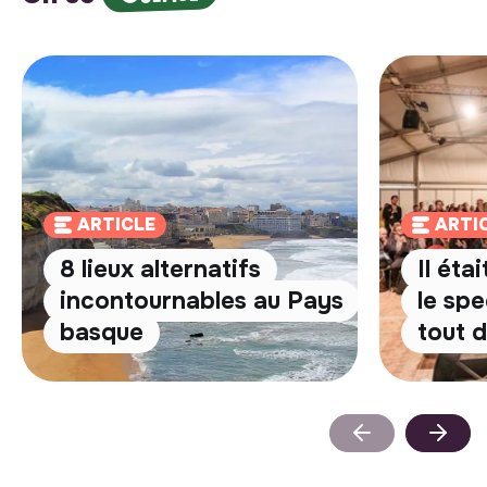
ARTICLE
ARTI
8 lieux alternatifs
Il éta
incontournables au Pays
le spe
basque
tout 