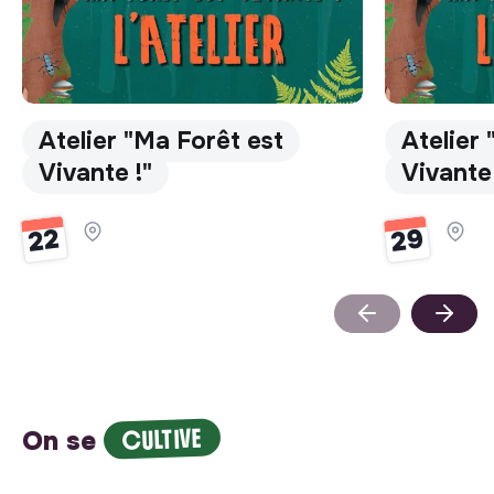
Atelier "Ma Forêt est
Atelier
Vivante !"
Vivante 
29
22
CULTIVE
On se