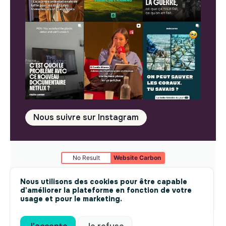
Nous suivre sur Instagram
No Result
Website Carbon
Mentions légales
© makesense 2024 -
cookies
Nous utilisons des cookies pour être capable
d'améliorer la plateforme en fonction de votre
usage et pour le marketing.