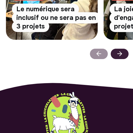
Le numérique sera
La jo
inclusif ou ne sera pas en
d'eng
3 projets
proje