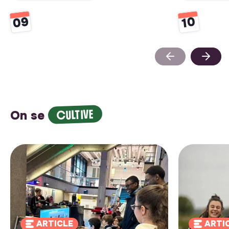
09
10
CULTIVE
On se
ARTICLE
ARTI