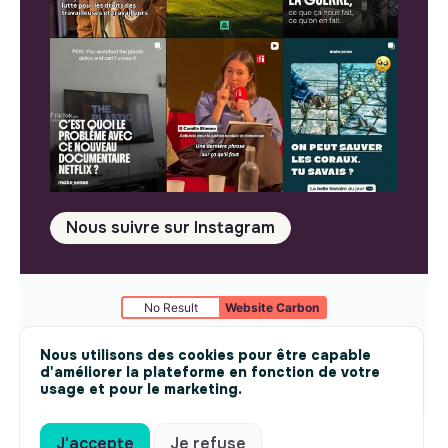
Nous suivre sur Instagram
No Result
Website Carbon
Mentions légales
© makesense 2024 -
cookies
Nous utilisons des cookies pour être capable
d'améliorer la plateforme en fonction de votre
usage et pour le marketing.
J'accepte
Je refuse