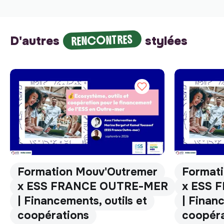
RENCONTRES
D'autres
stylées
Formation Mouv'Outremer
Format
x ESS FRANCE OUTRE-MER
x ESS 
| Financements, outils et
| Financ
coopérations
coopéra