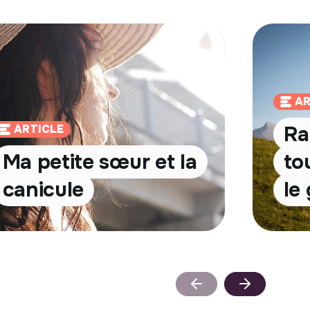
AR
Ra
ARTICLE
Ma petite sœur et la
to
canicule
le