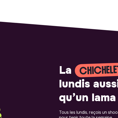
CHICHELE
La
lundis auss
qu’un lama 
Tous les lundis, reçois un sho
pour tenir toute la semaine.