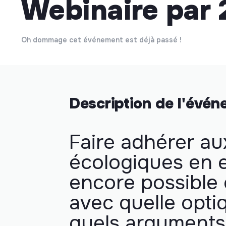
Webinaire par 
Oh dommage cet événement est déjà passé !
Description de l'évé
Faire adhérer au
écologiques en e
encore possible 
avec quelle opti
quels arguments