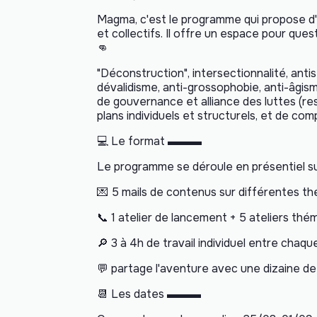
Magma, c'est le programme qui propose d'
et collectifs. Il offre un espace pour que
👊
"Déconstruction", intersectionnalité, ant
dévalidisme, anti-grossophobie, anti-âgism
de gouvernance et alliance des luttes (rest
plans individuels et structurels, et de comp
💻 Le format ▬▬▬
Le programme se déroule en présentiel sur
💌 5 mails de contenus sur différentes t
📞 1 atelier de lancement + 5 ateliers thé
🔎 3 à 4h de travail individuel entre chaq
💬 partage l'aventure avec une dizaine d
📆 Les dates ▬▬▬