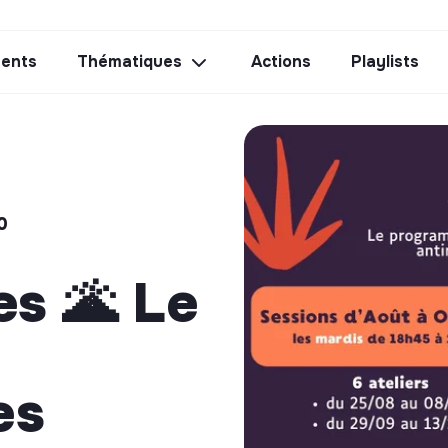
ents
Thématiques
Actions
Playlists
0
s 🌋 Le
es