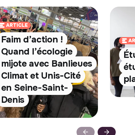
ARTICLE
Faim d’action !
AR
Quand l’écologie
Ét
mijote avec Banlieues
ét
Climat et Unis-Cité
pl
en Seine-Saint-
Denis