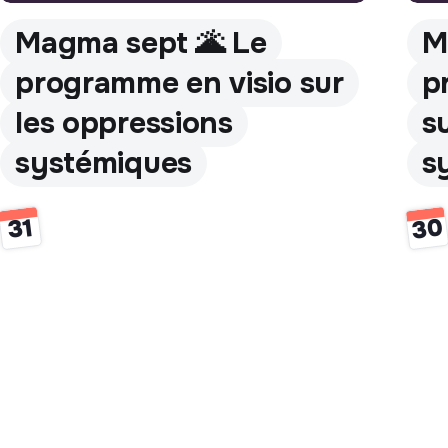
M
Magma sept 🌋 Le
p
programme en visio sur
s
les oppressions
s
systémiques
30
31