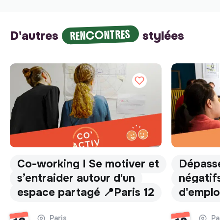
RENCONTRES
D'autres
stylées
Co-working I Se motiver et
Dépasse
s’entraider autour d'un
négatifs
espace partagé 📍Paris 12
d'emplo
Paris
Pa