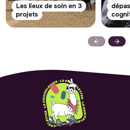
Les lieux de soin en 3
dépas
projets
cognit