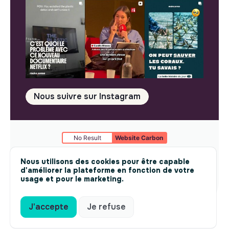
Nous suivre sur Instagram
No Result
Website Carbon
Mentions légales
© makesense 2024 -
cookies
Nous utilisons des cookies pour être capable
d'améliorer la plateforme en fonction de votre
usage et pour le marketing.
J'accepte
Je refuse