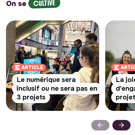
CULTIVE
On se
ARTICLE
ARTI
Le numérique sera
La jo
inclusif ou ne sera pas en
d'eng
3 projets
proje