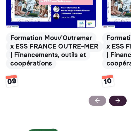
Formation Mouv'Outremer
Format
x ESS FRANCE OUTRE-MER
x ESS 
| Financements, outils et
| Financ
coopérations
coopéra
09
10