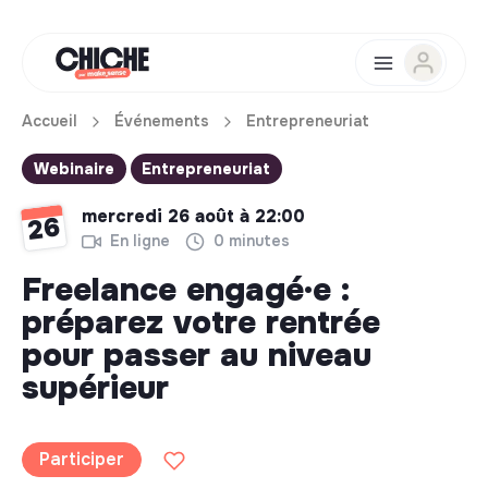
Accueil
Événements
Entrepreneuriat
Webinaire
Entrepreneuriat
mercredi 26 août à 22:00
26
En ligne
0 minutes
Freelance engagé·e :
préparez votre rentrée
pour passer au niveau
supérieur
Participer