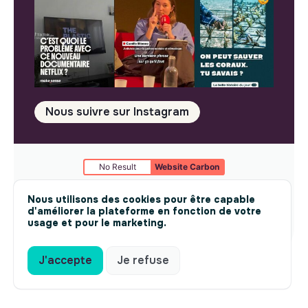
Nous suivre sur Instagram
No Result
Website Carbon
Mentions légales
© makesense 2024 -
cookies
Nous utilisons des cookies pour être capable
d'améliorer la plateforme en fonction de votre
usage et pour le marketing.
J'accepte
Je refuse