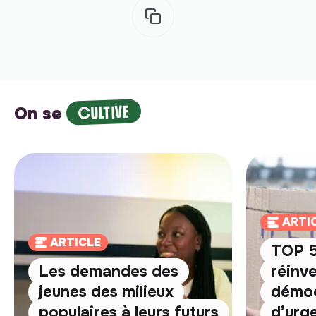
CULTIVE
On se
ARTI
ARTICLE
TOP 5
Les demandes des
réinve
jeunes des milieux
démoc
populaires à leurs futurs
d’urg