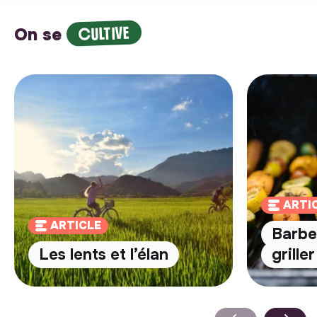
CULTIVE
On se
ARTI
ARTICLE
Barbec
Les lents et l’élan
grille