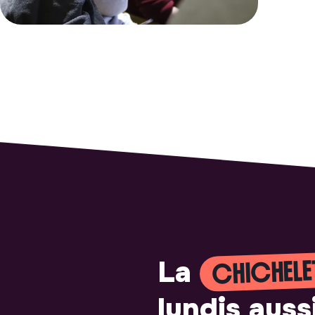
CHICHELE
La
lundis auss