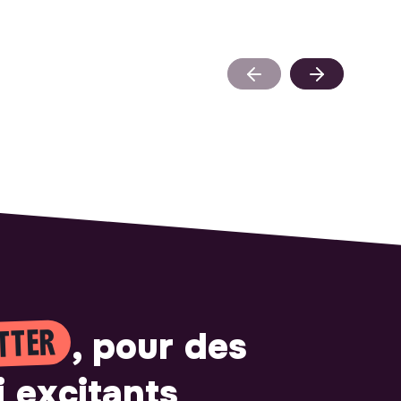
TTER
, pour des
i excitants