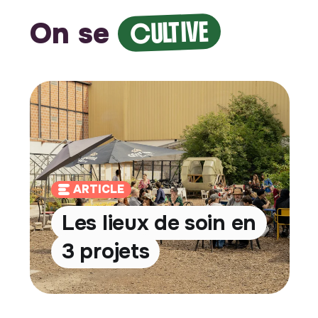
On se
CULTIVE
ARTICLE
Les lieux de soin en
3 projets