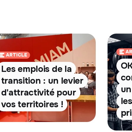
AR
ARTICLE
OK
Les emplois de la
co
transition : un levier
un
d'attractivité pour
le
vos territoires !
pri