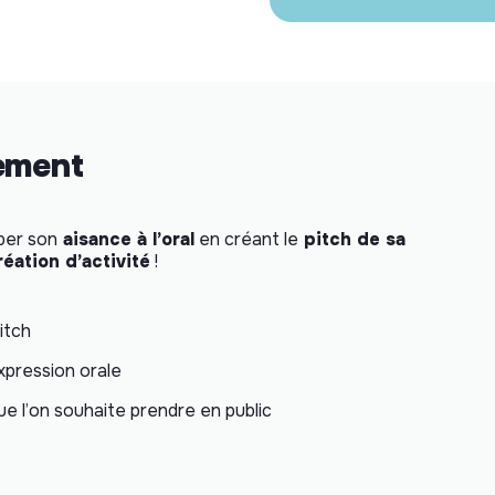
nement
pper son
aisance à l’oral
en créant le
pitch de sa
réation d’activité
!
itch
expression orale
ue l’on souhaite prendre en public