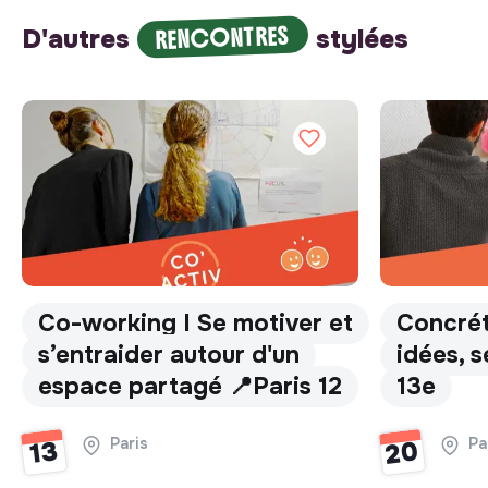
RENCONTRES
D'autres
stylées
Co-working I Se motiver et
Concrét
s’entraider autour d'un
idées, s
espace partagé 📍Paris 12
13e
Paris
Pa
20
13