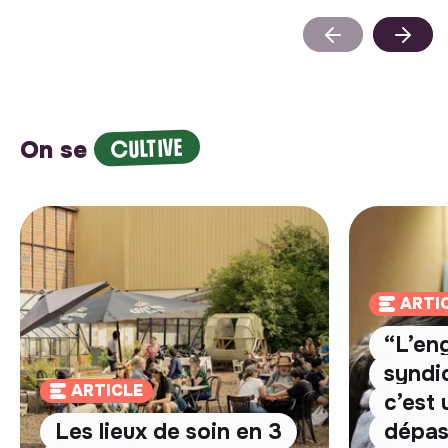
CULTIVE
On se
ARTI
“L’en
syndi
ARTICLE
c’est
Les lieux de soin en 3
dépas