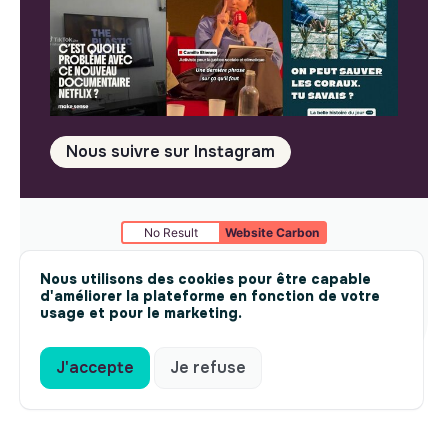
Nous suivre sur Instagram
No Result
Website Carbon
Mentions légales
© makesense 2024 -
cookies
Nous utilisons des cookies pour être capable
d'améliorer la plateforme en fonction de votre
usage et pour le marketing.
J'accepte
Je refuse