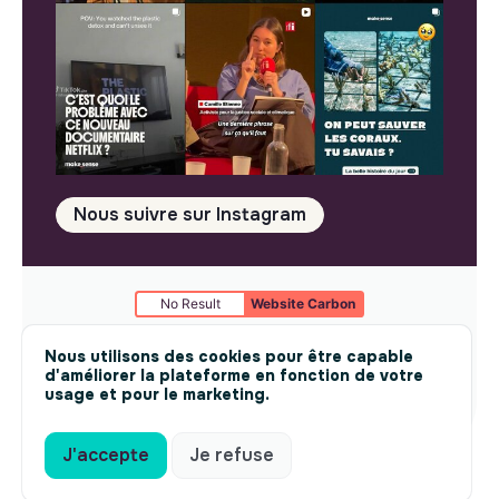
Nous suivre sur Instagram
No Result
Website Carbon
Mentions légales
© makesense 2024 -
cookies
Nous utilisons des cookies pour être capable
d'améliorer la plateforme en fonction de votre
usage et pour le marketing.
J'accepte
Je refuse