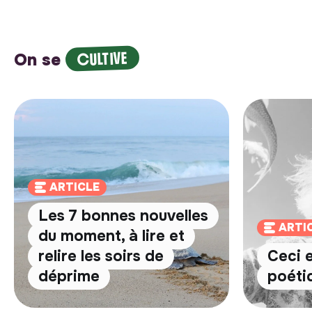
CULTIVE
On se
ARTICLE
Les 7 bonnes nouvelles
ARTI
du moment, à lire et
relire les soirs de
Ceci 
déprime
poéti