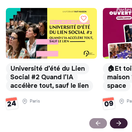
Université d’été du Lien
🏠Et toi
Social #2 Quand l’IA
maison 
accélère tout, sauf le lien
space
Paris
Pa
09
24