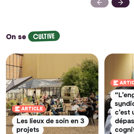
CULTIVE
On se
ARTI
“L’en
syndi
ARTICLE
c’est
Les lieux de soin en 3
dépas
projets
cognit