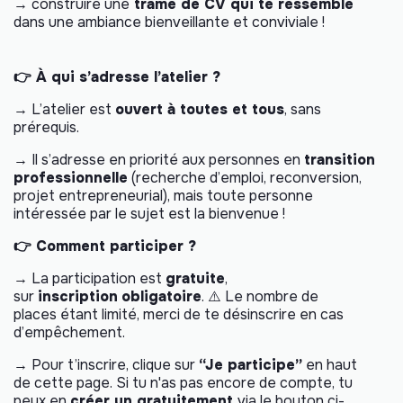
→ construire une
trame de CV qui te ressemble
dans une ambiance bienveillante et conviviale !
👉 À qui s’adresse l’atelier ?
→ L’atelier est
ouvert à toutes et tous
, sans
prérequis.
→ Il s’adresse en priorité aux personnes en
transition
professionnelle
(recherche d’emploi, reconversion,
projet entrepreneurial), mais toute personne
intéressée par le sujet est la bienvenue !
👉 Comment participer ?
→ La participation est
gratuite
,
sur
inscription
obligatoire
. ⚠️ Le nombre de
places étant limité, merci de te désinscrire en cas
d’empêchement.
→ Pour t’inscrire, clique sur
“Je participe”
en haut
de cette page. Si tu n'as pas encore de compte, tu
peux en
créer un gratuitement
via le bouton ci-