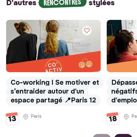
RENCONTRES
D'autres
stylées
Co-working I Se motiver et
Dépasse
s’entraider autour d'un
négatifs
espace partagé 📍Paris 12
d'emplo
Paris
Pa
13
18