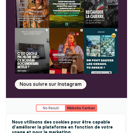
Nous suivre sur Instagram
No Result
Website Carbon
Mentions légales
© makesense 2024 -
cookies
Nous utilisons des cookies pour être capable
d'améliorer la plateforme en fonction de votre
usage et pour le marketing.