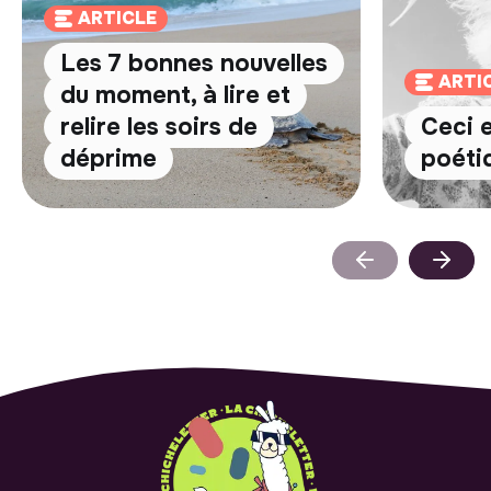
ARTICLE
Les 7 bonnes nouvelles
ARTI
du moment, à lire et
relire les soirs de
Ceci 
déprime
poéti