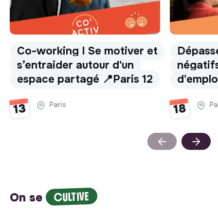
Co-working I Se motiver et
Dépasse
s’entraider autour d'un
négatifs
espace partagé 📍Paris 12
d'emplo
Paris
Pa
13
18
CULTIVE
On se