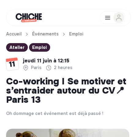
Accueil
Événements
Emploi
Atelier
Emploi
jeudi 11 juin à 12:15
11
Paris
2 heures
Co-working I Se motiver et
s’entraider autour du CV📍
Paris 13
Oh dommage cet événement est déjà passé !