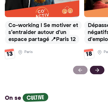
Co-working I Se motiver et
Dépasse
s’entraider autour d'un
négatifs
espace partagé 📍Paris 12
d'emplo
Paris
Pa
13
18
CULTIVE
On se