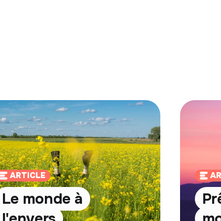
ARTICLE
AR
Le monde à
Prê
l'envers
m