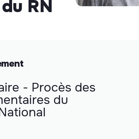
 du RN
nement
aire - Procès des
mentaires du
National