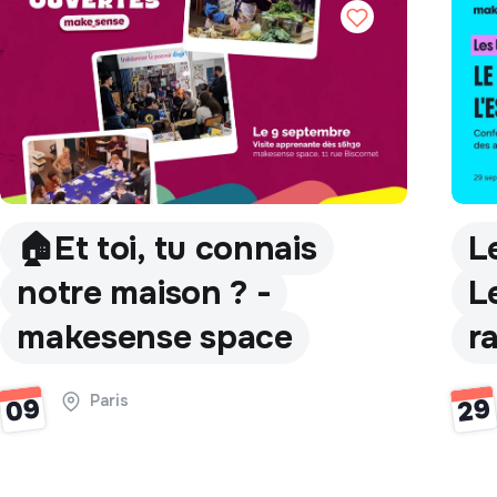
🏠Et toi, tu connais
L
notre maison ? -
L
makesense space
r
Paris
09
29