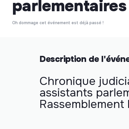
parlementaires
Oh dommage cet événement est déjà passé !
Description de l'évé
Chronique judici
assistants parle
Rassemblement 