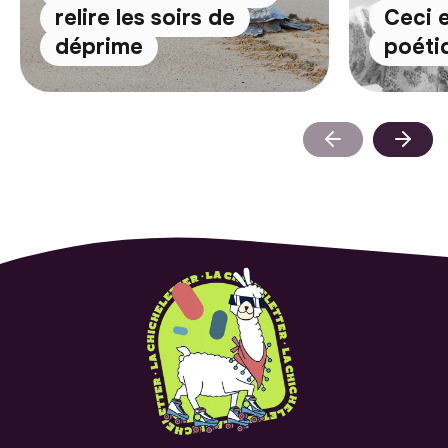
relire les soirs de
Ceci 
déprime
poéti