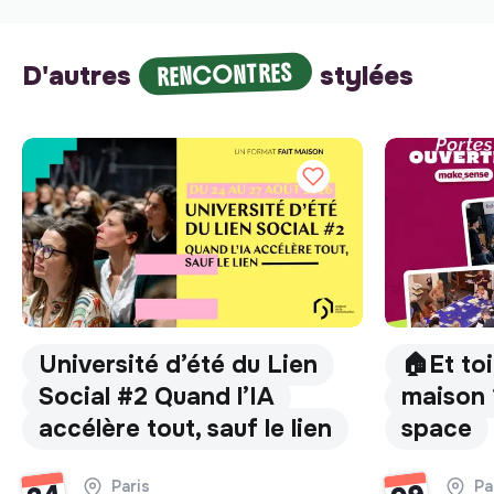
RENCONTRES
D'autres
stylées
Université d’été du Lien
🏠Et toi
Social #2 Quand l’IA
maison 
accélère tout, sauf le lien
space
Paris
Pa