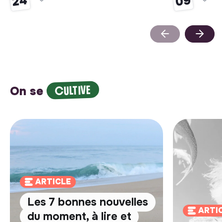
09
24
CULTIVE
On se
ARTICLE
Les 7 bonnes nouvelles
ARTI
du moment, à lire et