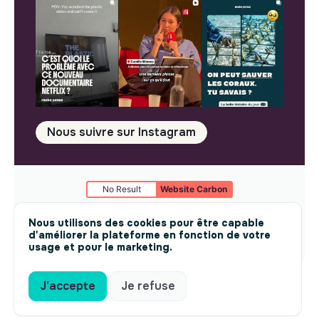
Nous suivre sur Instagram
No Result
Website Carbon
Mentions légales
© makesense 2024 -
cookies
Nous utilisons des cookies pour être capable
d'améliorer la plateforme en fonction de votre
usage et pour le marketing.
J'accepte
Je refuse