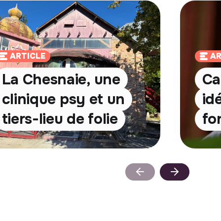
ARTICLE
AR
La Chesnaie, une
Ca
clinique psy et un
id
tiers-lieu de folie
fo