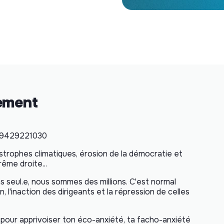
nement
/89429221030
trophes climatiques, érosion de la démocratie et
ême droite...
s seul.e, nous sommes des millions. C'est normal
n, l'inaction des dirigeants et la répression de celles
 pour apprivoiser ton éco-anxiété, ta facho-anxiété