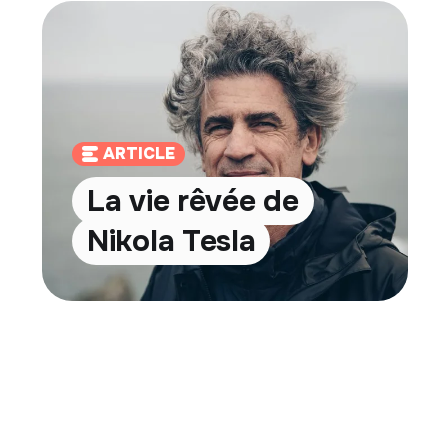
ARTICLE
La vie rêvée de
Nikola Tesla