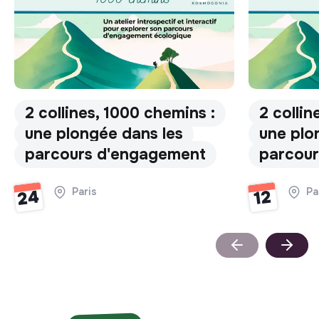
2 collines, 1000 chemins :
2 collin
une plongée dans les
une plo
parcours d'engagement
parcou
Paris
Pa
24
12