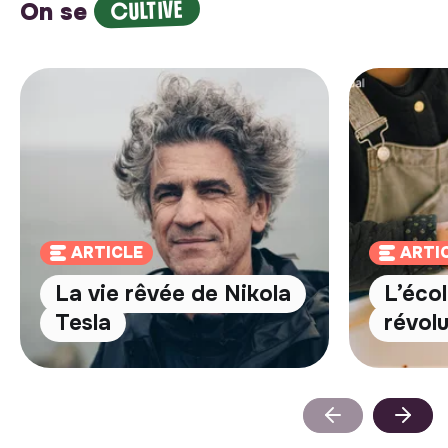
CULTIVE
On se
ARTICLE
ARTI
La vie rêvée de Nikola
L’écol
Tesla
révolu