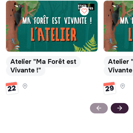
Atelier "Ma Forêt est
Atelier
Vivante !"
Vivante 
29
22