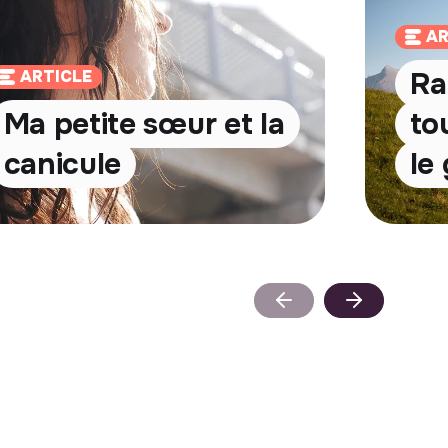
AR
Ra
ARTICLE
Ma petite sœur et la
to
canicule
le