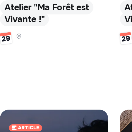
Atelier "Ma Forêt est
A
Vivante !"
V
29
29
ARTICLE