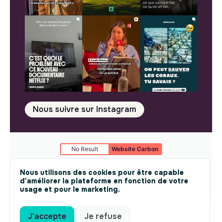
Nous suivre sur Instagram
No Result
Website Carbon
Mentions légales
© makesense 2024 -
cookies
Nous utilisons des cookies pour être capable
d'améliorer la plateforme en fonction de votre
usage et pour le marketing.
J'accepte
Je refuse