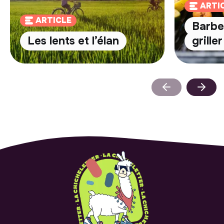
ARTI
ARTICLE
Barbec
Les lents et l’élan
grille