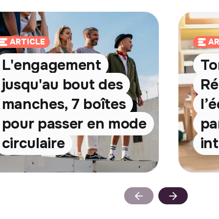
ARTICLE
AR
L'engagement
To
jusqu'au bout des
Ré
manches, 7 boîtes
l’
pour passer en mode
par
circulaire
in