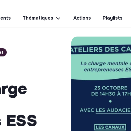
ents
Thématiques
Actions
Playlists
at
arge
s ESS