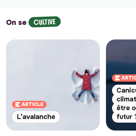
CULTIVE
On se
ARTI
Canic
clima
ARTICLE
être o
L’avalanche
futur 