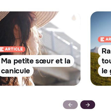
AR
Ra
ARTICLE
Ma petite sœur et la
to
canicule
le