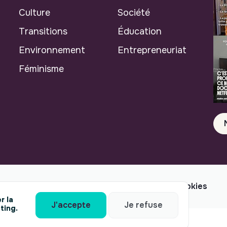
Culture
Société
Transitions
Éducation
Environnement
Entrepreneuriat
Féminisme
Mentions légales
© makesense 2024 -
cookies
r la
J'accepte
Je refuse
ting.