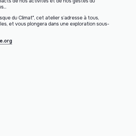
pacts de nos activités et de nos gestes du
...
sque du Climat", cet atelier s’adresse à tous,
oles, et vous plongera dans une exploration sous-
e.org