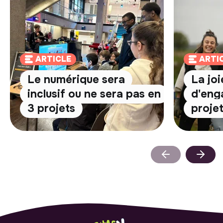
ARTICLE
ARTI
Le numérique sera
La jo
inclusif ou ne sera pas en
d'eng
3 projets
proje