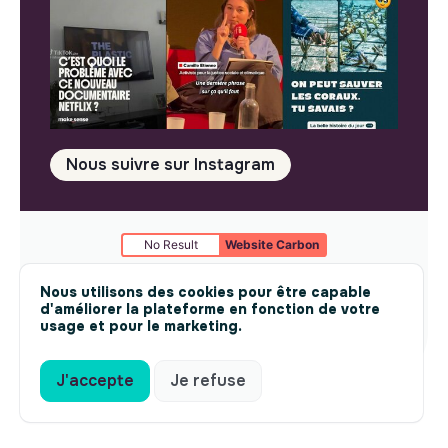
Nous suivre sur Instagram
No Result
Website Carbon
Mentions légales
© makesense 2024 -
cookies
Nous utilisons des cookies pour être capable
d'améliorer la plateforme en fonction de votre
usage et pour le marketing.
J'accepte
Je refuse