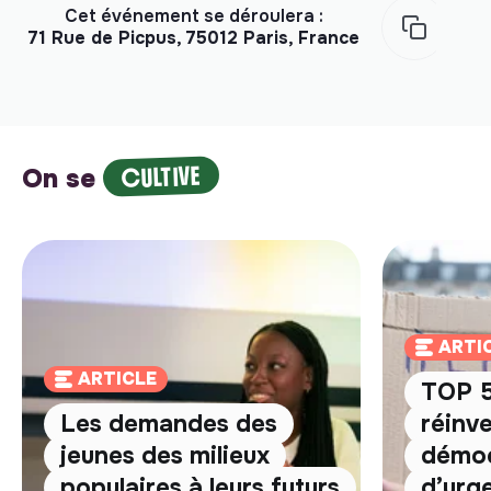
Cet événement se déroulera :
71 Rue de Picpus, 75012 Paris, France
CULTIVE
On se
ARTI
ARTICLE
TOP 5
Les demandes des
réinve
jeunes des milieux
démoc
populaires à leurs futurs
d’urg