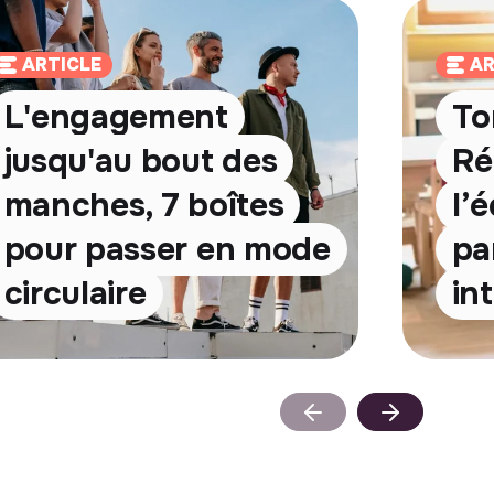
ARTICLE
AR
L'engagement
To
jusqu'au bout des
Ré
manches, 7 boîtes
l’
pour passer en mode
par
circulaire
in