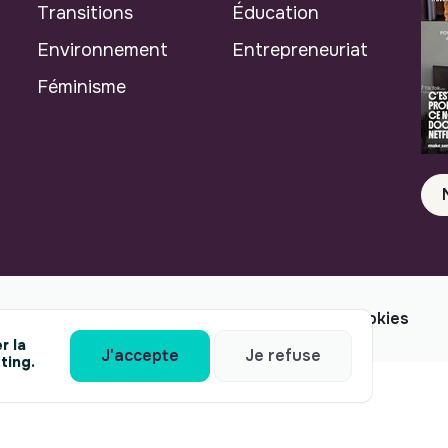
Transitions
Éducation
Environnement
Entrepreneuriat
Féminisme
Mentions légales
© makesense 2024 -
cookies
r la
J'accepte
Je refuse
ting.