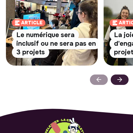
ARTICLE
ARTI
Le numérique sera
La jo
inclusif ou ne sera pas en
d'eng
3 projets
proje