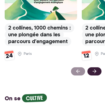
2 collines, 1000 chemins :
2 collin
une plongée dans les
une plo
parcours d'engagement
parcou
Paris
Pa
24
12
CULTIVE
On se