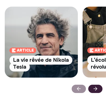
ARTICLE
ARTI
La vie rêvée de Nikola
L’écol
Tesla
révolu