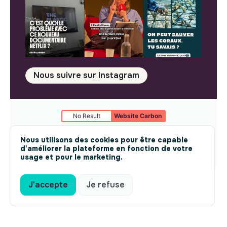
Nous suivre sur Instagram
No Result
Website Carbon
Mentions légales
© makesense 2024 -
cookies
Nous utilisons des cookies pour être capable
d'améliorer la plateforme en fonction de votre
usage et pour le marketing.
J'accepte
Je refuse