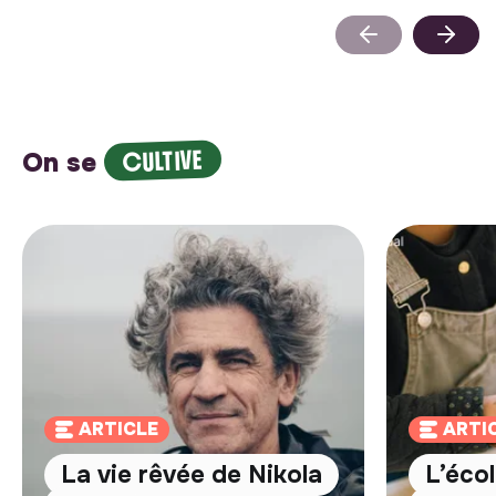
CULTIVE
On se
ARTICLE
ARTI
La vie rêvée de Nikola
L’écol