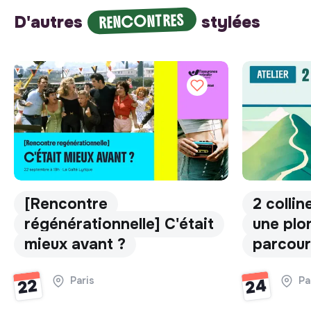
RENCONTRES
D'autres
stylées
[Rencontre
2 collin
régénérationnelle] C'était
une plo
mieux avant ?
parcou
Paris
Pa
24
22