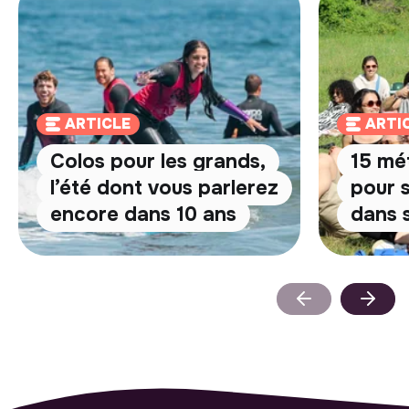
ARTICLE
ARTI
Colos pour les grands,
15 mé
l’été dont vous parlerez
pour 
encore dans 10 ans
dans s