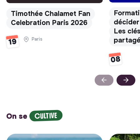
Format
Timothée Chalamet Fan
décider
Celebration Paris 2026
Les clé
partagé
Paris
19
08
CULTIVE
On se