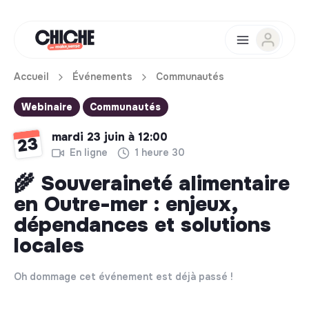
Accueil
Événements
Communautés
Webinaire
Communautés
mardi 23 juin à 12:00
23
En ligne
1 heure 30
🌾 Souveraineté alimentaire
en Outre-mer : enjeux,
dépendances et solutions
locales
Oh dommage cet événement est déjà passé !