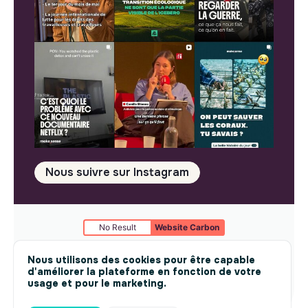
Nous suivre sur Instagram
No Result
Website Carbon
Mentions légales
© makesense 2024 -
cookies
Nous utilisons des cookies pour être capable
d'améliorer la plateforme en fonction de votre
usage et pour le marketing.