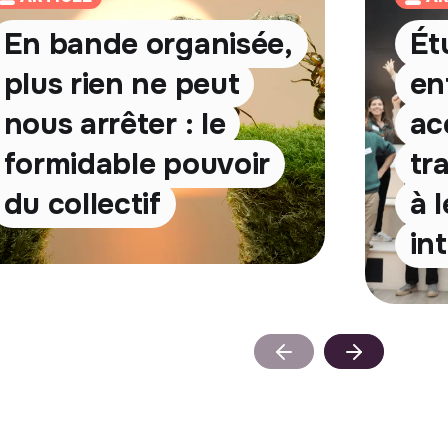
En bande organisée,
Ét
plus rien ne peut
en
nous arrêter : le
ac
formidable pouvoir
tr
du collectif
à 
in