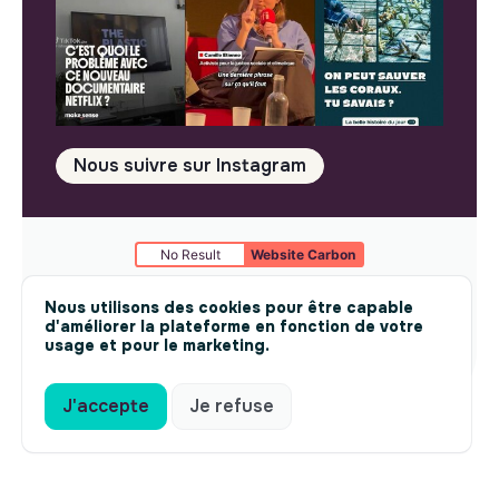
Nous suivre sur Instagram
No Result
Website Carbon
Mentions légales
© makesense 2024 -
cookies
Nous utilisons des cookies pour être capable
d'améliorer la plateforme en fonction de votre
usage et pour le marketing.
J'accepte
Je refuse