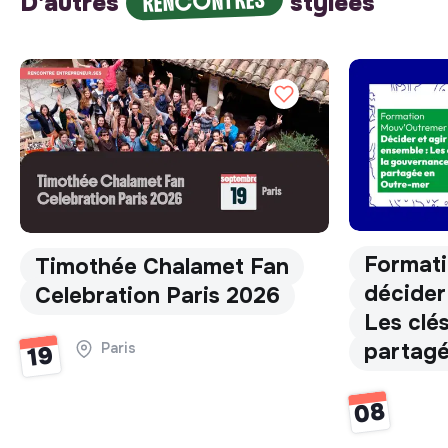
RENCONTRES
D'autres
stylées
Format
Timothée Chalamet Fan
décider
Celebration Paris 2026
Les clé
partagé
Paris
19
08