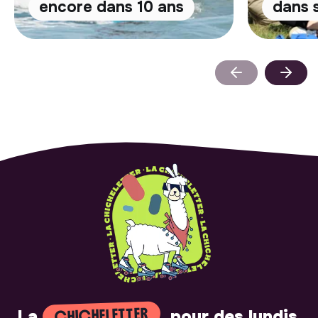
encore dans 10 ans
dans s
CHICHELETTER
La
, pour des lundis