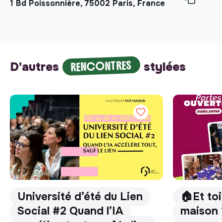
1 Bd Poissonnière, 75002 Paris, France
RENCONTRES
D'autres
stylées
Université d’été du Lien
🏠Et toi
Social #2 Quand l’IA
maison 