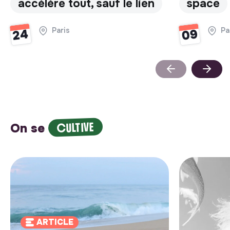
accélère tout, sauf le lien
space
Paris
Pa
09
24
CULTIVE
On se
ARTICLE