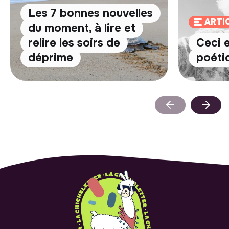
Les 7 bonnes nouvelles
ARTI
du moment, à lire et
relire les soirs de
Ceci 
déprime
poéti