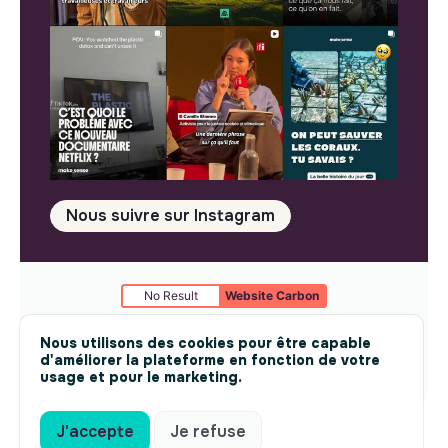
Nous suivre sur Instagram
No Result
Website Carbon
Mentions légales
© makesense 2024 -
cookies
Nous utilisons des cookies pour être capable
d'améliorer la plateforme en fonction de votre
usage et pour le marketing.
J'accepte
Je refuse