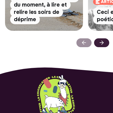
ARTI
du moment, à lire et
relire les soirs de
Ceci 
déprime
poéti